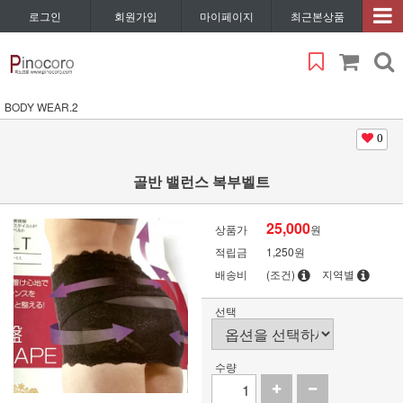
로그인
회원가입
마이페이지
최근본상품
BODY WEAR.2
0
골반 밸런스 복부벨트
25,000
상품가
원
적립금
1,250원
배송비
(조건)
지역별
선택
수량