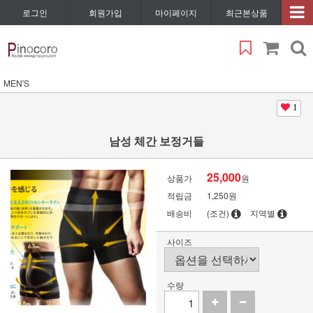
로그인
회원가입
마이페이지
최근본상품
MEN'S
1
남성 체간 보정거들
25,000
상품가
원
적립금
1,250원
배송비
(조건)
지역별
사이즈
수량